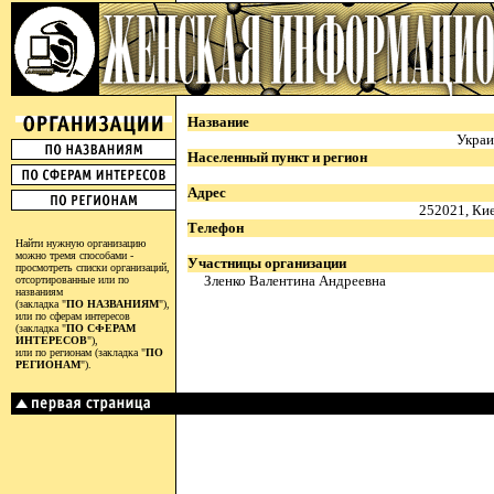
Название
Украи
Населенный пункт и регион
Адрес
252021, Кие
Телефон
Найти нужную организацию
можно тремя способами -
Участницы организации
просмотреть списки организаций,
Зленко Валентина Андреевна
отсортированные или по
названиям
(закладка "
ПО НАЗВАНИЯМ
"),
или по сферам интересов
(закладка "
ПО СФЕРАМ
ИНТЕРЕСОВ
"),
или по регионам (закладка "
ПО
РЕГИОНАМ
").