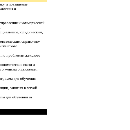
овку и повышение
авления и
 управления и коммерческой
;
социальным, юридическим,
овательские, справочно-
м женского
ы по проблемам женского
кономические связи и
го женского движения.
рограмма для обучения
щин, занятых в легкой
пы для обучения за