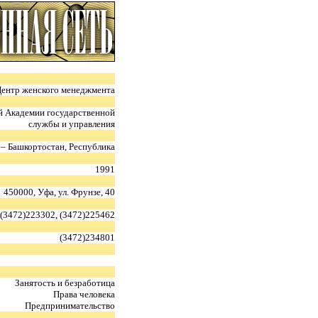
ентр женского менеджмента
й Академии государственной
службы и управления
– Башкортостан, Республика
1991
450000, Уфа, ул. Фрунзе, 40
(3472)223302, (3472)225462
(3472)234801
Занятость и безработица
Права человека
Предпринимательство