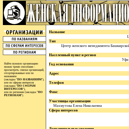
Название
Ц
Тип
Центр женского менеджмента Башкирско
Населенный пункт и регион
Уфа 
Найти нужную организацию
Год основания
можно тремя способами -
просмотреть списки организаций,
Адрес
отсортированные или по
названиям
(закладка "
ПО НАЗВАНИЯМ
"),
Телефон
или по сферам интересов
(закладка "
ПО СФЕРАМ
ИНТЕРЕСОВ
"),
Факс
или по регионам (закладка "
ПО
РЕГИОНАМ
").
Участницы организации
Махмутова Елена Николаевна
Сфера интересов
Дополнительные сведения