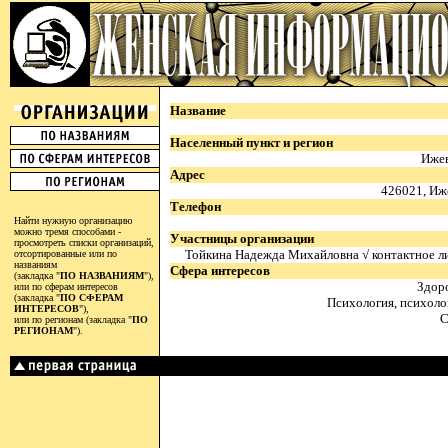
Название
Населенный пункт и регион
Ижев
Адрес
426021, Иж
Телефон
Найти нужную организацию
можно тремя способами -
Участницы организации
просмотреть списки организаций,
Тойкина Надежда Михайловна √ контактное л
отсортированные или по
названиям
Сфера интересов
(закладка "
ПО НАЗВАНИЯМ
"),
Здор
или по сферам интересов
(закладка "
ПО СФЕРАМ
Психология, психол
ИНТЕРЕСОВ
"),
С
или по регионам (закладка "
ПО
РЕГИОНАМ
").