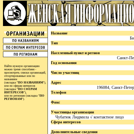
Название
Б
Тип
Населенный пункт и регион
Санкт-Пе
Год основания
Найти нужную организацию
можно тремя способами -
Число участниц
просмотреть списки организаций,
отсортированные или по
названиям
Адрес
(закладка "
ПО НАЗВАНИЯМ
"),
или по сферам интересов
196084, Санкт-Петерб
(закладка "
ПО СФЕРАМ
Телефон
ИНТЕРЕСОВ
"),
или по регионам (закладка "
ПО
РЕГИОНАМ
").
Факс
Участницы организации
Чубатюк Людмила √ контактное лицо
Сфера интересов
Дополнительные сведения