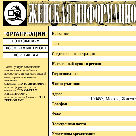
Название
Тип
Сведения о регистрации
Населенный пункт и регион
Найти нужную организацию
можно тремя способами -
Год основания
просмотреть списки организаций,
отсортированные или по
названиям
Число участниц
(закладка "
ПО НАЗВАНИЯМ
"),
или по сферам интересов
(закладка "
ПО СФЕРАМ
Адрес
ИНТЕРЕСОВ
"),
или по регионам (закладка "
ПО
109457, Москва, Жигулевс
РЕГИОНАМ
").
Телефон
Факс
Электронная почта
Участницы организации