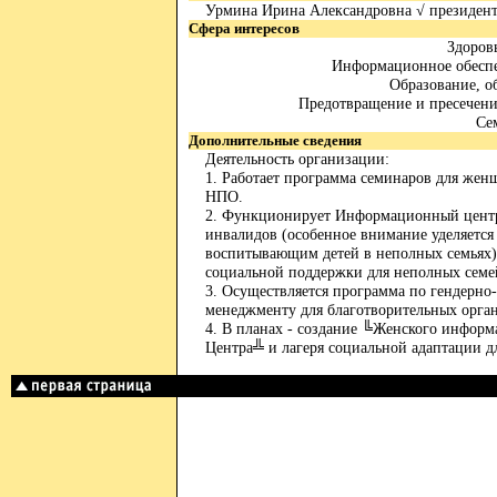
Урмина Ирина Александровна √ президен
Сфера интересов
Здоров
Информационное обеспе
Образование, о
Предотвращение и пресечен
Се
Дополнительные сведения
Деятельность организации:
1. Работает программа семинаров для же
НПО.
2. Функционирует Информационный центр 
инвалидов (особенное внимание уделяетс
воспитывающим детей в неполных семьях)
социальной поддержки для неполных семе
3. Осуществляется программа по гендерн
менеджменту для благотворительных орга
4. В планах - создание ╚Женского инфор
Центра╩ и лагеря социальной адаптации д