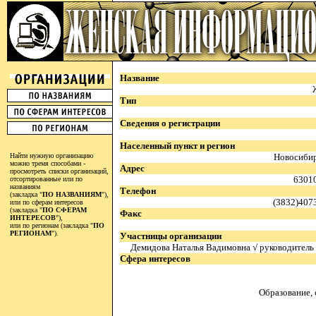
Название
Тип
Сведения о регистрации
Населенный пункт и регион
Найти нужную организацию
Новосибир
можно тремя способами -
Адрес
просмотреть списки организаций,
63010
отсортированные или по
названиям
Телефон
(закладка "
ПО НАЗВАНИЯМ
"),
(3832)4073
или по сферам интересов
(закладка "
ПО СФЕРАМ
Факс
ИНТЕРЕСОВ
"),
или по регионам (закладка "
ПО
РЕГИОНАМ
").
Участницы организации
Демидова Наталья Вадимовна √ руководитель
Сфера интересов
Образование,