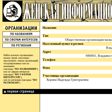
Название
Тип
Общественная организация малы
Населенный пункт и регион
Вла
Адрес
Найти нужную организацию
690001, Владивост
можно тремя способами -
Телефон
просмотреть списки организаций,
отсортированные или по
названиям
Факс
(закладка "
ПО НАЗВАНИЯМ
"),
или по сферам интересов
(закладка "
ПО СФЕРАМ
Участницы организации
ИНТЕРЕСОВ
"),
Хорина Надежда Григорьевна
или по регионам (закладка "
ПО
РЕГИОНАМ
").