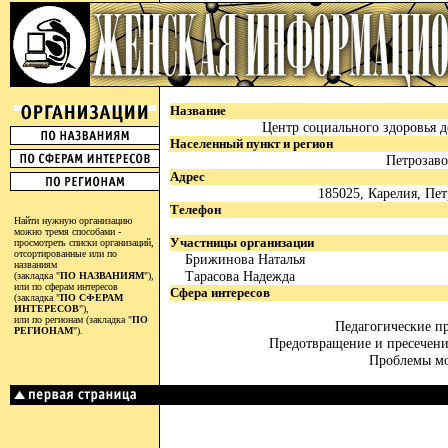
Название
Центр социального здоровья д
Населенный пункт и регион
Петрозаво
Адрес
185025, Карелия, Пет
Телефон
Найти нужную организацию
можно тремя способами -
Участницы организации
просмотреть списки организаций,
отсортированные или по
Брижинова Наталья
названиям
Тарасова Надежда
(закладка "
ПО НАЗВАНИЯМ
"),
или по сферам интересов
Сфера интересов
(закладка "
ПО СФЕРАМ
ИНТЕРЕСОВ
"),
или по регионам (закладка "
ПО
Педагогические п
РЕГИОНАМ
").
Предотвращение и пресечен
Проблемы м