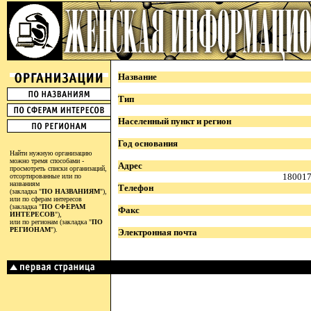
Название
Тип
Населенный пункт и регион
Год основания
Найти нужную организацию
можно тремя способами -
Адрес
просмотреть списки организаций,
180017,
отсортированные или по
названиям
Телефон
(закладка "
ПО НАЗВАНИЯМ
"),
или по сферам интересов
(закладка "
ПО СФЕРАМ
Факс
ИНТЕРЕСОВ
"),
или по регионам (закладка "
ПО
РЕГИОНАМ
").
Электронная почта