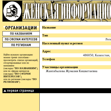
Название
Тип
Рег
Населенный пункт и регион
Адрес
Найти нужную организацию
486050, Казахстан,
можно тремя способами -
Телефон
просмотреть списки организаций,
отсортированные или по
названиям
Участницы организации
(закладка "
ПО НАЗВАНИЯМ
"),
Жангабылова Жумазия Кишкетаевна
или по сферам интересов
(закладка "
ПО СФЕРАМ
ИНТЕРЕСОВ
"),
или по регионам (закладка "
ПО
РЕГИОНАМ
").