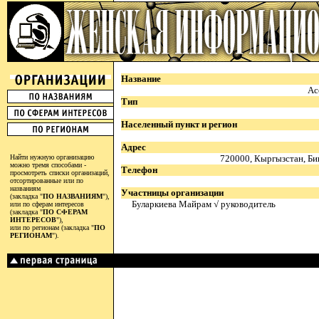
Название
Ас
Тип
Населенный пункт и регион
Адрес
Найти нужную организацию
720000, Кыргызстан, Би
можно тремя способами -
Телефон
просмотреть списки организаций,
отсортированные или по
названиям
Участницы организации
(закладка "
ПО НАЗВАНИЯМ
"),
Буларкиева Майрам √ руководитель
или по сферам интересов
(закладка "
ПО СФЕРАМ
ИНТЕРЕСОВ
"),
или по регионам (закладка "
ПО
РЕГИОНАМ
").