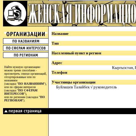
Название
Тип
Населенный пункт и регион
Адрес
Найти нужную организацию
Кыргызстан, Б
можно тремя способами -
Телефон
просмотреть списки организаций,
отсортированные или по
названиям
Участницы организации
(закладка "
ПО НАЗВАНИЯМ
"),
Буйлашев Талайбек √ руководитель
или по сферам интересов
(закладка "
ПО СФЕРАМ
ИНТЕРЕСОВ
"),
или по регионам (закладка "
ПО
РЕГИОНАМ
").