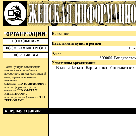
Название
Населенный пункт и регион
Вла
Адрес
690000, Владивосток,
Участницы организации
Найти нужную организацию
Волкова Татьяна Наримановна √ контактное л
можно тремя способами -
просмотреть списки организаций,
отсортированные или по
названиям
(закладка "
ПО НАЗВАНИЯМ
"),
или по сферам интересов
(закладка "
ПО СФЕРАМ
ИНТЕРЕСОВ
"),
или по регионам (закладка "
ПО
РЕГИОНАМ
").