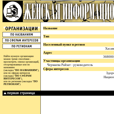
Название
Тип
Населенный пункт и регион
Хасав
Адрес
Найти нужную организацию
368000,
можно тремя способами -
Участницы организации
просмотреть списки организаций,
Чермаева Райзат - руководитель
отсортированные или по
названиям
Сфера интересов
(закладка "
ПО НАЗВАНИЯМ
"),
Здор
или по сферам интересов
(закладка "
ПО СФЕРАМ
Национ
ИНТЕРЕСОВ
"),
или по регионам (закладка "
ПО
РЕГИОНАМ
").