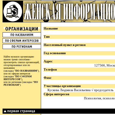
Название
Тип
Населенный пункт и регион
Год основания
Найти нужную организацию
можно тремя способами -
Адрес
просмотреть списки организаций,
127566, Москва
отсортированные или по
названиям
Телефон
(закладка "
ПО НАЗВАНИЯМ
"),
или по сферам интересов
(закладка "
ПО СФЕРАМ
Факс
ИНТЕРЕСОВ
"),
или по регионам (закладка "
ПО
РЕГИОНАМ
").
Участницы организации
Кускова Людмила Васильевна √ председатель
Сфера интересов
Психология, психол