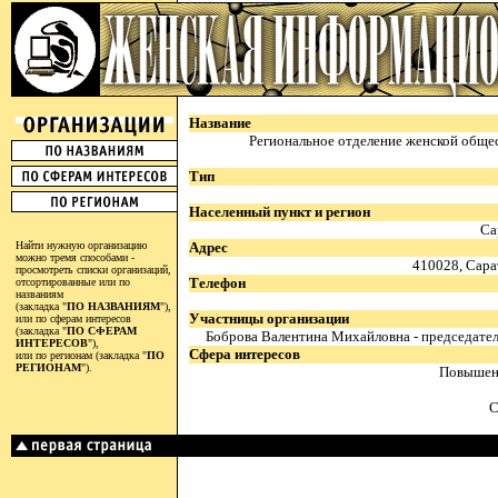
Название
Региональное отделение женской обще
Тип
Населенный пункт и регион
Са
Найти нужную организацию
Адрес
можно тремя способами -
410028, Сарат
просмотреть списки организаций,
Телефон
отсортированные или по
названиям
(закладка "
ПО НАЗВАНИЯМ
"),
Участницы организации
или по сферам интересов
(закладка "
ПО СФЕРАМ
Боброва Валентина Михайловна - председате
ИНТЕРЕСОВ
"),
Сфера интересов
или по регионам (закладка "
ПО
РЕГИОНАМ
").
Повышен
С