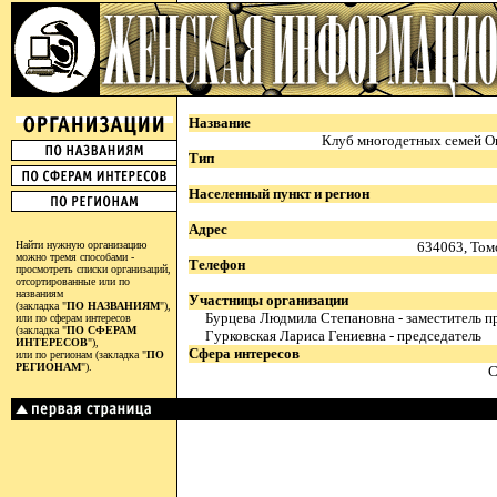
Название
Клуб многодетных семей Ок
Тип
Населенный пункт и регион
Адрес
Найти нужную организацию
634063, Томс
можно тремя способами -
Телефон
просмотреть списки организаций,
отсортированные или по
названиям
Участницы организации
(закладка "
ПО НАЗВАНИЯМ
"),
Бурцева Людмила Степановна - заместитель п
или по сферам интересов
(закладка "
ПО СФЕРАМ
Гурковская Лариса Гениевна - председатель
ИНТЕРЕСОВ
"),
Сфера интересов
или по регионам (закладка "
ПО
РЕГИОНАМ
").
С