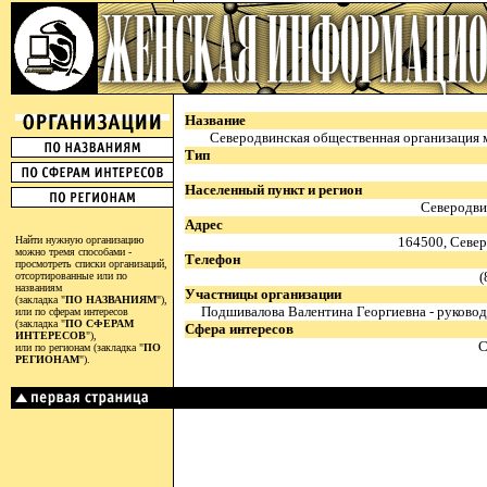
Название
Северодвинская общественная организация 
Тип
Населенный пункт и регион
Северодви
Адрес
Найти нужную организацию
164500, Северо
можно тремя способами -
Телефон
просмотреть списки организаций,
(
отсортированные или по
названиям
Участницы организации
(закладка "
ПО НАЗВАНИЯМ
"),
Подшивалова Валентина Георгиевна - руковод
или по сферам интересов
(закладка "
ПО СФЕРАМ
Сфера интересов
ИНТЕРЕСОВ
"),
С
или по регионам (закладка "
ПО
РЕГИОНАМ
").