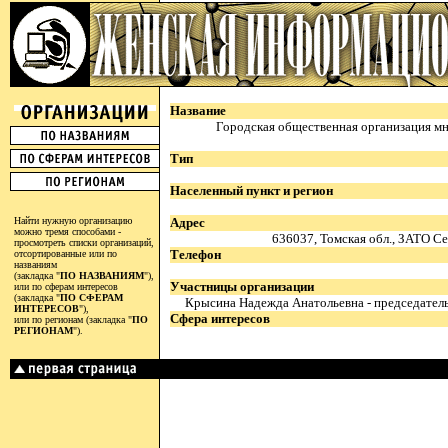
Название
Городская общественная организация м
Тип
Населенный пункт и регион
Найти нужную организацию
Адрес
можно тремя способами -
636037, Томская обл., ЗАТО Се
просмотреть списки организаций,
Телефон
отсортированные или по
названиям
(закладка "
ПО НАЗВАНИЯМ
"),
Участницы организации
или по сферам интересов
(закладка "
ПО СФЕРАМ
Крысина Надежда Анатольевна - председател
ИНТЕРЕСОВ
"),
Сфера интересов
или по регионам (закладка "
ПО
РЕГИОНАМ
").