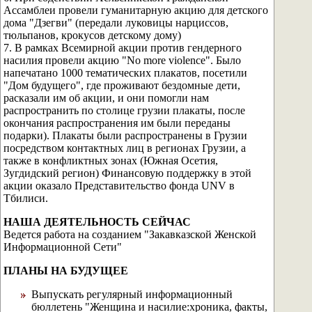
Ассамблеи провели гуманитарную акцию для детского
дома "Дзегви" (передали луковицы нарциссов,
тюльпанов, крокусов детскому дому)
7. В рамках Всемирной акции против гендерного
насилия провели акцию "No more violence". Было
напечатано 1000 тематических плакатов, посетили
"Дом будущего", где проживают бездомные дети,
расказали им об акции, и они помогли нам
распространить по столице грузии плакаты, после
окончания распространения им были переданы
подарки). Плакаты были распространены в Грузии
посредством контактных лиц в регионах Грузии, а
также в конфликтных зонах (Южная Осетия,
Зугдидский регион) Финансовую поддержку в этой
акции оказало Представительство фонда UNV в
Тбилиси.
НАША ДЕЯТЕЛЬНОСТЬ СЕЙЧАС
Ведется работа на созданием "Закавказской Женской
Информационной Сети"
ПЛАНЫ НА БУДУЩЕЕ
Выпускать регулярный информационный
бюллетень "Женщина и насилие:хроника, факты,