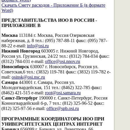
Скачать Смету расходов - Приложение Б (в формате
Word)
ПРЕДСТАВИТЕЛЬСТВА ИОО В РОССИИ -
ПРИЛОЖЕНИЕ В
Москва
113184 г. Москва, Россия Озерковская
набережная, д. 8 тел.: (095) 787-88-11 факс: (095) 787-
88-22 e-mail:
info@osi.ru
Нижний Новгород
603005 г. Нижний Новгород,
Россия ул. Грузинская, 24/22 тел.: (8312) 784-034 факс:
(8312) 784-031 e-mail:
office@osi.nnov.ru
Новосибирск
630007 г. Новосибирск, Россия ул.
Советская,6 тел.: (3832) 119-781 факс: (3832) 119-782 e-
mail:
osinsk@osi.nsc.ru
Самара
443001 г. Самара, Россия ул.
Молодогвардейская, 151 тел.: (8462) 322-785 факс:
(8462) 421-515 e-mail:
root@osi.samara.ru
Санкт-Петербург
190000 г. Санкт-Петербург, Россия
Конногвардейский б-р, 7 тел.: (812) 325-96-52 факс:
(812) 325-97-56 e-mail:
office@spb.osi.ru
ПРОГРАММНЫЕ КООРДИНАТОРЫ ИОО ПРИ
УНИВЕРСИТЕТСКИХ ЦЕНТРАХ ИНТЕРНЕТ
Барнаул
656099 г. Барнаул, ул. Димитрова, 66