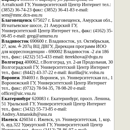
Алтайский ГУ, Университетский Центр Интернет тел.:
(3852) 36-74-23 факс: (3852) 36-41-83 e-mail:
sem@mmc.dcn-asu.ru
Благовещенск
675027 г. Благовещенск, Амурская обл.,
Игнатьевское шоссе, 21 Амурский ГУ,
Университетский Центр Интернет тел., факс: (4162) 35-
06-85 e-mail: greg@amursu.ru
Владивосток
690600 г. Владивосток, ул. Октябрьская,
27, ком. ╧ 207ц ВЦ ДВГУ, Дирекция программ ИОО
для корреспонденции - 690002 Владивосток -2 а\я 186
тел., факс: (4232) 515-433 email: tterekhova@dvgu.ru
Волгоград
400062, г.Волгоград, ул. 2-ая Продольная, 30
Волгоградский ГУ, Университетский Центр Интернет
тел., факс: (8442) 43-37-22 e-mail: ikurilla@ic.volsu.ru
Воронеж
394693 г. Воронеж, ул. Университетская пл., 1
Воронежский ГУ, Университетский Центр Интернет
тел., факс: (0732) 78-94-35, 78-98-20 e-mail:
officer@uic.vsu.ru
Екатеринбург
620083 г. Екатеринбург, просп. Ленина,
51 Уральский ГУ, Университетский Центр Интернет
тел., факс: (3432) 55-73-85 e-mail:
Andrey.Atmanskih@usu.ru
Ижевск
426034 г. Ижевск, ул. Университетская, 1, кор.
6, ауд.322 Удмуртский ГУ, Университетский Центр
Интернет тел., факс: (3412) 78-86-97 e-mail: