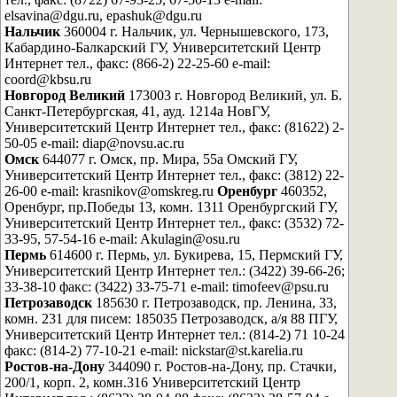
elsavina@dgu.ru, epashuk@dgu.ru
Нальчик
360004 г. Нальчик, ул. Чернышевского, 173,
Кабардино-Балкарский ГУ, Университетский Центр
Интернет тел., факс: (866-2) 22-25-60 e-mail:
coord@kbsu.ru
Новгород Великий
173003 г. Новгород Великий, ул. Б.
Санкт-Петербургская, 41, ауд. 1214а НовГУ,
Университетский Центр Интернет тел., факс: (81622) 2-
50-05 e-mail: diap@novsu.ac.ru
Омск
644077 г. Омск, пр. Мира, 55а Омский ГУ,
Университетский Центр Интернет тел., факс: (3812) 22-
26-00 e-mail: krasnikov@omskreg.ru
Оренбург
460352,
Оренбург, пр.Победы 13, комн. 1311 Оренбургский ГУ,
Университетский Центр Интернет тел., факс: (3532) 72-
33-95, 57-54-16 e-mail: Akulagin@osu.ru
Пермь
614600 г. Пермь, ул. Букирева, 15, Пермский ГУ,
Университетский Центр Интернет тел.: (3422) 39-66-26;
33-38-10 факс: (3422) 33-75-71 e-mail: timofeev@psu.ru
Петрозаводск
185630 г. Петрозаводск, пр. Ленина, 33,
комн. 231 для писем: 185035 Петрозаводск, а/я 88 ПГУ,
Университетский Центр Интернет тел.: (814-2) 71 10-24
факс: (814-2) 77-10-21 e-mail: nickstar@st.karelia.ru
Ростов-на-Дону
344090 г. Ростов-на-Дону, пр. Стачки,
200/1, корп. 2, комн.316 Университетский Центр