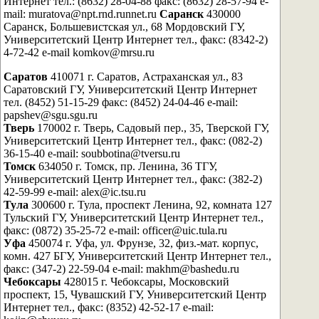
Интернет тел.: (8632) 28-04-88 факс: (8632) 28-57-94 e-
mail: muratova@npt.rnd.runnet.ru
Саранск
430000
Саранск, Большевистская ул., 68 Мордовский ГУ,
Университетский Центр Интернет тел., факс: (8342-2)
4-72-42 e-mail komkov@mrsu.ru
Саратов
410071 г. Саратов, Астраханская ул., 83
Саратовский ГУ, Университетский Центр Интернет
тел. (8452) 51-15-29 факс: (8452) 24-04-46 e-mail:
papshev@sgu.sgu.ru
Тверь
170002 г. Тверь, Садовый пер., 35, Тверской ГУ,
Университетский Центр Интернет тел., факс: (082-2)
36-15-40 e-mail: soubbotina@tversu.ru
Томск
634050 г. Томск, пр. Ленина, 36 ТГУ,
Университетский Центр Интернет тел., факс: (382-2)
42-59-99 e-mail: alex@ic.tsu.ru
Тула
300600 г. Тула, проспект Ленина, 92, комната 127
Тульский ГУ, Университетский Центр Интернет тел.,
факс: (0872) 35-25-72 e-mail: officer@uic.tula.ru
Уфа
450074 г. Уфа, ул. Фрунзе, 32, физ.-мат. корпус,
комн. 427 БГУ, Университетский Центр Интернет тел.,
факс: (347-2) 22-59-04 e-mail: makhm@bashedu.ru
Чебоксары
428015 г. Чебоксары, Московский
проспект, 15, Чувашский ГУ, Университетский Центр
Интернет тел., факс: (8352) 42-52-17 e-mail: