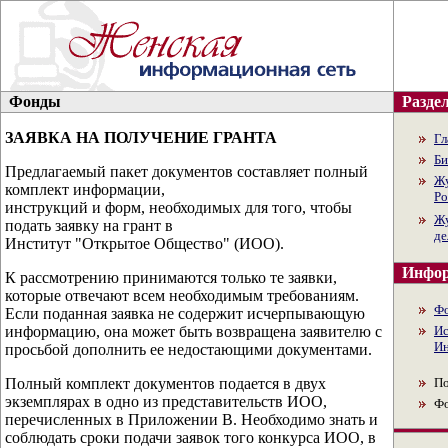
Фонды
Раздел
ЗАЯВКА НА ПОЛУЧЕНИЕ ГРАНТА
Гл
Би
Предлагаемый пакет документов составляет полный
Жу
комплект информации,
Ро
инструкций и форм, необходимых для того, чтобы
Жу
подать заявку на грант в
де
Институт "Открытое Общество" (ИОО).
Инфор
К рассмотрению принимаются только те заявки,
которые отвечают всем необходимым требованиям.
Ф
Если поданная заявка не содержит исчерпывающую
информацию, она может быть возвращена заявителю с
Ис
Ин
просьбой дополнить ее недостающими документами.
Полный комплект документов подается в двух
По
экземплярах в одно из представительств ИОО,
Ф
перечисленных в Приложении В. Необходимо знать и
соблюдать сроки подачи заявок того конкурса ИОО, в