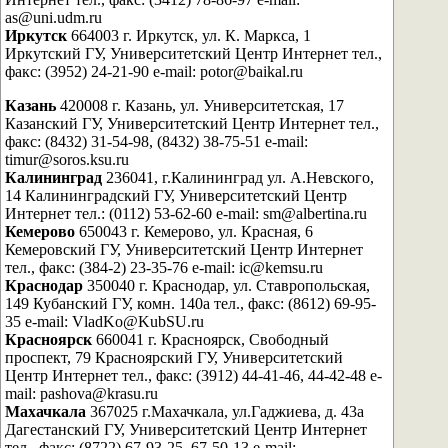
as@uni.udm.ru
Иркутск
664003 г. Иркутск, ул. К. Маркса, 1
Иркутский ГУ, Университетский Центр Интернет тел.,
факс: (3952) 24-21-90 e-mail: potor@baikal.ru
Казань
420008 г. Казань, ул. Университетская, 17
Казанский ГУ, Университетский Центр Интернет тел.,
факс: (8432) 31-54-98, (8432) 38-75-51 e-mail:
timur@soros.ksu.ru
Калининград
236041, г.Калининград ул. А.Невского,
14 Калининградский ГУ, Университетский Центр
Интернет тел.: (0112) 53-62-60 e-mail: sm@albertina.ru
Кемерово
650043 г. Кемерово, ул. Красная, 6
Кемеровский ГУ, Университетский Центр Интернет
тел., факс: (384-2) 23-35-76 e-mail: ic@kemsu.ru
Краснодар
350040 г. Краснодар, ул. Ставропольская,
149 Кубанский ГУ, комн. 140а тел., факс: (8612) 69-95-
35 e-mail: VladKo@KubSU.ru
Красноярск
660041 г. Красноярск, Свободный
проспект, 79 Красноярский ГУ, Университетский
Центр Интернет тел., факс: (3912) 44-41-46, 44-42-48 e-
mail: pashova@krasu.ru
Махачкала
367025 г.Махачкала, ул.Гаджиева, д. 43а
Дагестанский ГУ, Университетский Центр Интернет
тел., факс: (8722) 67-93-25, 67-50-13 e-mail: