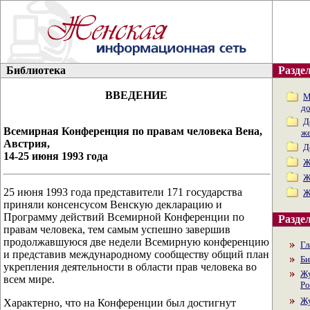
Библиотека
Раздел
ВВЕДЕНИЕ
М
д
Д
Всемирная Конференция по правам человека Вена,
ж
Австрия,
Д
14-25 июня 1993 года
Ж
Ж
25 июня 1993 года представители 171 государства
Ж
приняли консенсусом Венскую декларацию и
Программу действий Всемирной Конференции по
Раздел
правам человека, тем самым успешно завершив
продолжавшуюся две недели Всемирную конференцию
Гл
и представив международному сообществу общий план
Би
укрепления деятельности в области прав человека во
Жу
всем мире.
Ро
Жу
Характерно, что на Конференции был достигнут