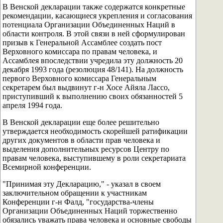
В Венской декларации также содержатся конкретные
рекомендации, касающиеся укрепления и согласования
потенциала Организации Объединенных Наций в
области контроля. В этой связи в ней сформулирован
призыв к Генеральной Ассамблее создать пост
Верховного комиссара по правам человека, и
Ассамблея впоследствии учредила эту должность 20
декабря 1993 года (резолюция 48/141). На должность
первого Верховного комиссара Генеральным
секретарем был выдвинут г-н Хосе Айяла Лассо,
приступивший к выполнению своих обязанностей 5
апреля 1994 года.
В Венской декларации еще более решительно
утверждается необходимость скорейшей ратификации
других документов в области прав человека и
выделения дополнительных ресурсов Центру по
правам человека, выступившему в роли секретариата
Всемирной конференции.
"Принимая эту Декларацию," - указал в своем
заключительном обращении к участникам
Конференции г-н Фалд, "государства-члены
Организации Объединенных Наций торжественно
обязались уважать права человека и основные свободы