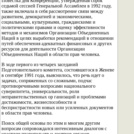
Повестка дня Конференции, утвержденная сорок
седьмой сессией Генеральной Ассамблеи в 1992 году,
также включала в себя рассмотрение связи между
развитием, демократией и экономическими,
социальными, культурными, гражданскими и
политическими правами и оценку эффективности
методов и механизмов Организации Объединенных
Наций в целях выработки рекомендаций в отношении
путей обеспечения адекватных финансовых и других
ресурсов для деятельности Организации
Объединенных Наций в области прав человека.
В ходе первого из четырех заседаний
Подготовительного комитета, состоявшегося в Женеве
в сентябре 1991 года, выяснилось, что речь идет о
задачах, сопряженных со сложными, подчас
противоречивыми вопросами национального
суверипитета, универсальности, роли
неправительственных ор ганизаций и проблемами
достижимости, жизнеспособности и
беспристрастности новых или усиленных документов
в области прав человека.
Поиск общей основы по этим и многим другим
вопросам сопровождался интенсивным диалогом с
участием правительств и десятков органов,