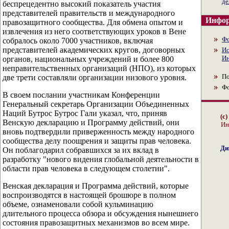
де
беспрецедентно высокий показатель участия
представителей правительств и международного
Инфор
правозащитного сообщества. Для обмена опытом и
извлечения из него соответствующих уроков в Вене
Ф
собралось около 7000 участников, включая
представителей академических кругов, договорных
Ис
Ин
органов, национальных учреждений и более 800
неправительственных организаций (НПО), из которых
По
две трети составляли организации низового уровня.
Ф
В своем послании участникам Конференции
Генеральный секретарь Организации Объединенных
Наций Бутрос Бутрос Гали указал, что, приняв
(с
Венскую декларацию и Программу действий, они
Ин
вновь подтвердили приверженность между народного
сообщества делу поощрения и защиты прав человека.
Ди
Он поблагодарил собравшихся за их вклад в
разработку "нового видения глобальной деятельности в
области прав человека в следующем столетии".
Венская декларация и Программа действий, которые
воспроизводятся в настоящей брошюре в полном
объеме, ознаменовали собой кульминацию
длительного процесса обзора и обсуждения нынешнего
состояния правозащитных механизмов во всем мире.