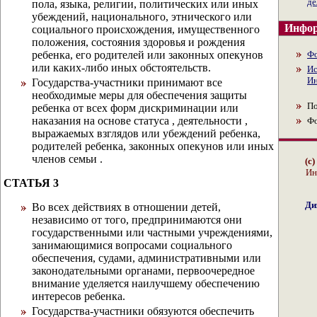
де
пола, языка, религии, политических или иных
убеждений, национального, этнического или
Инфор
социального происхождения, имущественного
положения, состояния здоровья и рождения
ребенка, его родителей или законных опекунов
Ф
или каких-либо иных обстоятельств.
Ис
Ин
Государства-участники принимают все
необходимые меры для обеспечения защиты
По
ребенка от всех форм дискриминации или
наказания на основе статуса , деятельности ,
Ф
выражаемых взглядов или убеждений ребенка,
родителей ребенка, законных опекунов или иных
членов семьи .
(с
Ин
СТАТЬЯ 3
Ди
Во всех действиях в отношении детей,
независимо от того, предпринимаются они
государственными или частными учреждениями,
занимающимися вопросами социального
обеспечения, судами, административными или
законодательными органами, первоочередное
внимание уделяется наилучшему обеспечению
интересов ребенка.
Государства-участники обязуются обеспечить