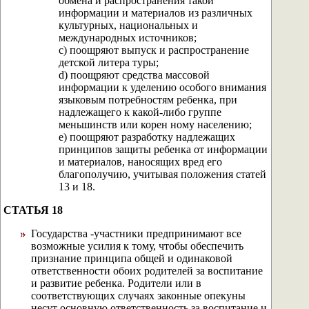
обмена и распространения такой
информации и материалов из различных
культурных, национальных и
международных источников;
с) поощряют выпуск и распространение
детской литера туры;
d) поощряют средства массовой
информации к уделению особого внимания
языковым потребностям ребенка, при
надлежащего к какой-либо группе
меньшинств или корен ному населению;
e) поощряют разработку надлежащих
принципов защиты ребенка от информации
и материалов, наносящих вред его
благополучию, учитывая положения статей
13 и 18.
СТАТЬЯ 18
Государства -участники предпринимают все
возможные усилия к тому, чтобы обеспечить
признание принципа общей и одинаковой
ответственности обоих родителей за воспитание
и развитие ребенка. Родители или в
соответствующих случаях законные опекуны
несут основную ответственность за воспитание и