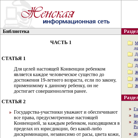
Библиотека
Раздел
ЧАСТЬ 1
М
д
Д
СТАТЬЯ 1
ж
Д
Для целей настоящей Конвенции ребенком
Ж
является каждое человеческое существо до
Ж
достижения 19-летнего возраста, если по закону,
применимому к данному ребенку, он не
Ж
достигает совершеннолетия ранее.
Раздел
СТАТЬЯ 2
Гл
Государства-участники уважают и обеспечивают
Би
все права, предусмотренные настоящей
Жу
Конвенцией, за каждым ребенком, находящимся в
Ро
пределах их юрисдикции, без какой-либо
дискриминации, независимо от расы, цвета кожи,
Жу