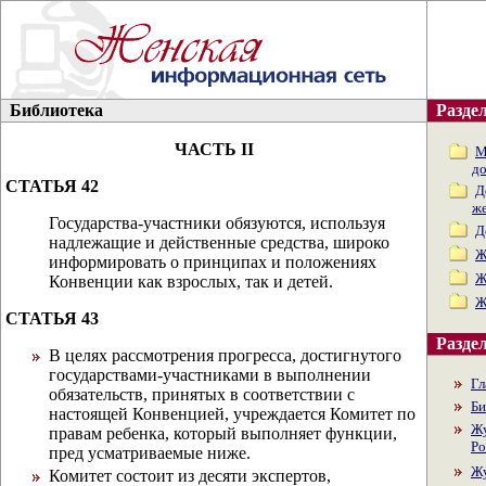
Библиотека
Раздел
ЧАСТЬ II
М
д
СТАТЬЯ 42
Д
ж
Государства-участники обязуются, используя
Д
надлежащие и действенные средства, широко
Ж
информировать о принципах и положениях
Ж
Конвенции как взрослых, так и детей.
Ж
СТАТЬЯ 43
Раздел
В целях рассмотрения прогресса, достигнутого
государствами-участниками в выполнении
Гл
обязательств, принятых в соответствии с
Би
настоящей Конвенцией, учреждается Комитет по
Жу
правам ребенка, который выполняет функции,
Ро
пред усматриваемые ниже.
Жу
Комитет состоит из десяти экспертов,