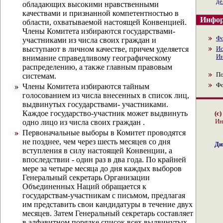
де
обладающих высокими нравственными
качествами и признанной компетентностью в
Инфор
области, охватываемой настоящей Конвенцией.
Члены Комитета избираются государствами-
Ф
участниками из числа своих граждан и
выступают в личном качестве, причем уделяется
Ис
Ин
внимание справедливому географическому
распределению, а также главным правовым
По
системам.
Ф
Члены Комитета избираются тайным
голосованием из числа внесенных в список лиц,
выдвинутых государствами- участниками.
Каждое государство-участник может выдвинуть
(с
Ин
одно лицо из числа своих граждан .
Первоначальные выборы в Комитет проводятся
не позднее, чем через шесть месяцев со дня
Ди
вступления в силу настоящей Конвенции, а
впоследствии - один раз в два года. По крайней
мере за четыре месяца до дня каждых выборов
Генеральный секретарь Организации
Объединенных Наций обращается к
государствам-участникам с письмом, предлагая
им представить свои кандидатуры в течение двух
месяцев. Затем Генеральный секретарь составляет
в алфавитном порядке список всех выдвинутых