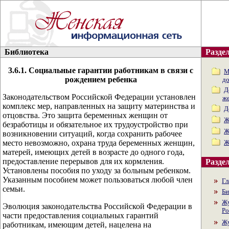
Библиотека
Раздел
3.6.1. Социальные гарантии работникам в связи с
М
рождением ребенка
д
Д
Законодательством Российской Федерации установлен
ж
комплекс мер, направленных на защиту материнства и
Д
отцовства. Это защита беременных женщин от
Ж
безработицы и обязательное их трудоустройство при
Ж
возникновении ситуаций, когда сохранить рабочее
место невозможно, охрана труда беременных женщин,
Ж
матерей, имеющих детей в возрасте до одного года,
предоставление перерывов для их кормления.
Раздел
Установлены пособия по уходу за больным ребенком.
Указанным пособием может пользоваться любой член
Гл
семьи.
Би
Жу
Эволюция законодательства Российской Федерации в
Ро
части предоставления социальных гарантий
Жу
работникам, имеющим детей, нацелена на