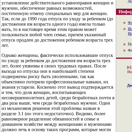
де
установление действительного равноправия женщин и
мужчин, обеспечение равных возможностей,
Инфор
постепенную отмену специальных мер для женщин.
Так, если до 1990 года отпуск по уходу за ребенком (до
Ф
достижения им возраста одного года) имела только
Ис
мать, то в настоящее время этим правом может
Ин
пользоваться любой член семьи, причем указанный
отпуск продлен до достижения ребенком возраста трех
По
лет.
Ф
Однако женщины, фактически использовавшие отпуск
по уходу за ребенком до достижения им возраста трех
лет, более уязвимы в своих трудовых правах. После
(с
выхода из отпуска они в наибольшей степени
Ин
подвержены риску быть уволенными, так как
объективно потеряли профессиональные навыки, их
Ди
знания устарели. Косвенно этот вывод подтверждается
и тем, что доля женщин, воспитывающих
несовершеннолетних детей, среди безработных почти в
два раза выше, чем среди безработных мужчин. Один
из механизмов решения этой проблемы назван в
разделе 3.1 (но этого недостаточно). Видимо, более
равномерное разделение обязанностей в семье и
домашнем хозяйстве между женщинами и мужчинами
должно лечь в основу таких программ, которые могли