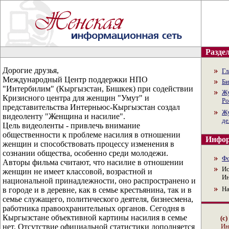
Раздел
Дорогие друзья,
Гл
Международный Центр поддержки НПО
Би
"Интербилим" (Кыргызстан, Бишкек) при содействии
Жу
Кризисного центра для женщин "Умут" и
Ро
представительства Интерньюс-Кыргызстан создал
Жу
видеоленту "Женщина и насилие".
де
Цель видеоленты - привлечь внимание
общественности к проблеме насилия в отношении
Инфор
женщин и способствовать процессу изменения в
сознании общества, особенно среди молодежи.
Ф
Авторы фильма считают, что насилие в отношении
Ис
женщин не имеет классовой, возрастной и
Ин
национальной принадлежности, оно распространено и
На
в городе и в деревне, как в семье крестьянина, так и в
семье служащего, политического деятеля, бизнесмена,
работника правоохранительных органов. Сегодня в
Кыргызстане объективной картины насилия в семье
(с
нет. Отсутствие официальной статистики дополняется
Ин