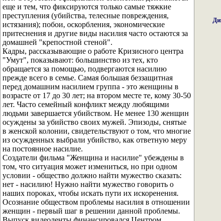
еще и тем, что фиксируются только самые тяжкие
преступления (убийства, телесные повреждения,
Ди
истязания); побои, оскорбления, экономические
притеснения и другие виды насилия часто остаются за
домашней "крепостной стеной".
Кадры, рассказывающие о работе Кризисного центра
"Умут", показывают: большинство из тех, кто
обращается за помощью, подвергаются насилию
прежде всего в семье. Самая большая беззащитная
перед домашним насилием группа - это женщины в
возрасте от 17 до 30 лет; на втором месте те, кому 30-50
лет. Часто семейный конфликт между любящими
людьми завершается убийством. Не менее 130 женщин
осуждены за убийство своих мужей. Эпизоды, снятые
в женской колонии, свидетельствуют о том, что многие
из осужденных выбрали убийство, как ответную меру
на постоянное насилие.
Создатели фильма "Женщина и насилие" убеждены в
том, что ситуация может измениться, но при одном
условии - общество должно найти мужество сказать:
нет - насилию! Нужно найти мужество говорить о
наших пороках, чтобы искать пути их искоренения.
Осознание обществом проблемы насилия в отношении
женщин - первый шаг в решении данной проблемы.
Выпуск видеоленты финансировался Центром