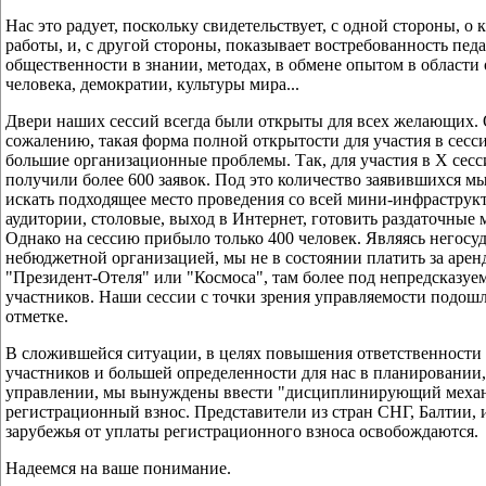
Нас это радует, поскольку свидетельствует, с одной стороны, о 
работы, и, с другой стороны, показывает востребованность пед
общественности в знании, методах, в обмене опытом в области
человека, демократии, культуры мира...
Двери наших сессий всегда были открыты для всех желающих. 
сожалению, такая форма полной открытости для участия в сесси
большие организационные проблемы. Так, для участия в Х сесси
получили более 600 заявок. Под это количество заявившихся 
искать подходящее место проведения со всей мини-инфраструкт
аудитории, столовые, выход в Интернет, готовить раздаточные м
Однако на сессию прибыло только 400 человек. Являясь негосу
небюджетной организацией, мы не в состоянии платить за арен
"Президент-Отеля" или "Космоса", там более под непредсказуе
участников. Наши сессии с точки зрения управляемости подош
отметке.
В сложившейся ситуации, в целях повышения ответственности
участников и большей определенности для нас в планировании,
управлении, мы вынуждены ввести "дисциплинирующий механ
регистрационный взнос. Представители из стран СНГ, Балтии, 
зарубежья от уплаты регистрационного взноса освобождаются.
Надеемся на ваше понимание.