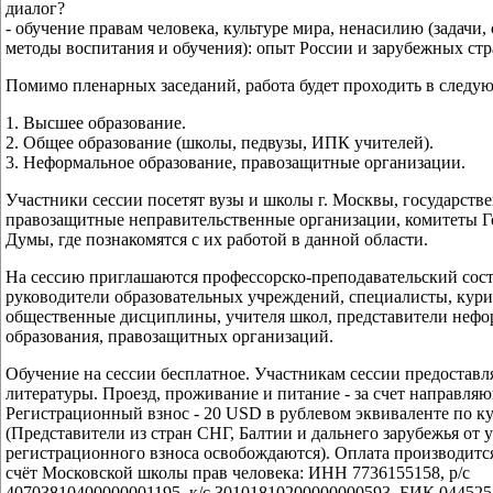
диалог?
- обучение правам человека, культуре мира, ненасилию (задачи,
методы воспитания и обучения): опыт России и зарубежных стр
Помимо пленарных заседаний, работа будет проходить в следу
1. Высшее образование.
2. Общее образование (школы, педвузы, ИПК учителей).
3. Неформальное образование, правозащитные организации.
Участники сессии посетят вузы и школы г. Москвы, государств
правозащитные неправительственные организации, комитеты Г
Думы, где познакомятся с их работой в данной области.
На сессию приглашаются профессорско-преподавательский сост
руководители образовательных учреждений, специалисты, ку
общественные дисциплины, учителя школ, представители нефо
образования, правозащитных организаций.
Обучение на сессии бесплатное. Участникам сессии предоставл
литературы. Проезд, проживание и питание - за счет направля
Регистрационный взнос - 20 USD в рублевом эквиваленте по к
(Представители из стран СНГ, Балтии и дальнего зарубежья от 
регистрационного взноса освобождаются). Оплата производитс
счёт Московской школы прав человека: ИНН 7736155158, р/с
40703810400000001195, к/с 30101810200000000593, БИК 04452